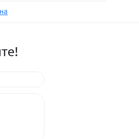
на
те!